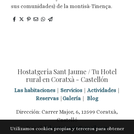
sus comunidades) de la montisà-Tinença.
Hostatgeria Sant Jaume / Tu Hotel
rural en Coratxà - Castellón
Las habitaciones
|
Servicios
|
Actividades
|
Reservas
|
Galería
|
Blog
Dirección: Carrer Major, 6, 12599 Coratxà,
Castelló
E-mail:
lahostatgeria@gmail.com
Utilizamos cookies propias y terceros para obtener