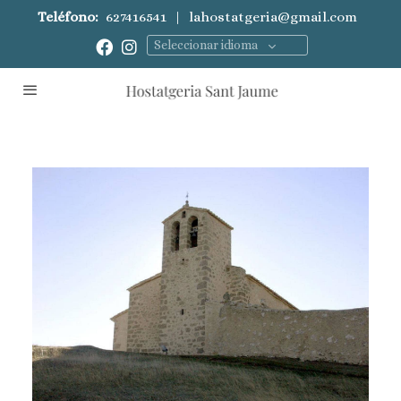
Teléfono:
627416541
|
lahostatgeria@gmail.com
Seleccionar idioma