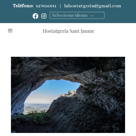
Teléfono:
627416541
|
lahostatgeria@gmail.com
Seleccionar idioma