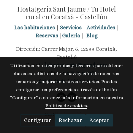
Hostatgeria Sant Jaume / Tu Hotel
rural en Coratxà - Castellón
Las habitaciones
|
Servicios
|
Actividades
|
Reservas
|
Galería
|
Blog
Dirección: Carrer Major, 6, 12599 Coratxà,
Castelló
E-mail:
lahostatgeria@gmail.com
Utilizamos cookies propias y terceros para obtener
Teléfonos:
977 72 91 90
datos estadísticos de la navegación de nuestros
627 41 65 41
/
686 27 49 39
usuarios y mejorar nuestros servicios. Puedes
configurar tus preferencias a través del botón
“Configurar” o obtener más información en nuestra
Política de cookies
.
Política de cookies
Gestión de cookies
Configurar
Rechazar
Aceptar